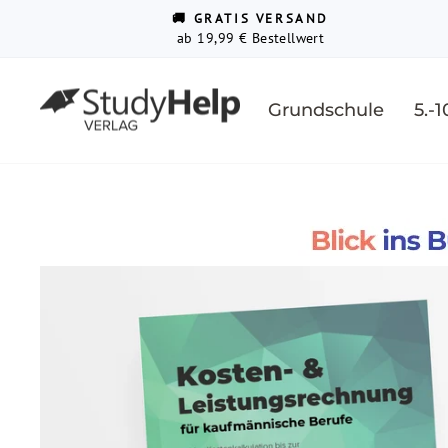
Direkt
↵
↵
↵
Barrierefreiheits-Widget öffnen
Zum Inhalt springen
Fußzeile springen
🚚 GRATIS VERSAND
zum
ab 19,99 € Bestellwert
Inhalt
Grundschule
5.-1