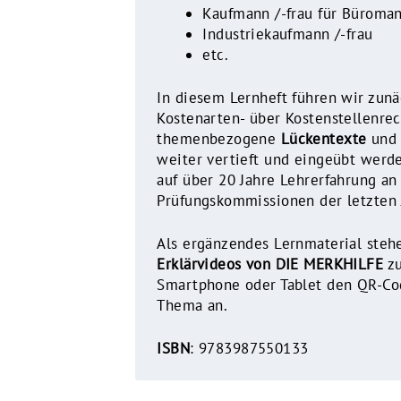
Kaufmann /-frau für Bürom
Industriekaufmann /-frau
etc.
In diesem Lernheft führen wir zun
Kostenarten- über Kostenstellenre
themenbezogene
Lückentexte
un
weiter vertieft und eingeübt werde
auf über 20 Jahre Lehrerfahrung an
Prüfungskommissionen der letzten 
Als ergänzendes Lernmaterial steh
Erklärvideos von DIE MERKHILFE
z
Smartphone oder Tablet den QR-Cod
Thema an.
ISBN
:
9783987550133