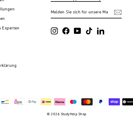
MELDEN
ABONNIEREN
dlungen
SIE
SICH
nen
FÜR
UNSERE
n Experten
Instagram
Facebook
YouTube
TikTok
LinkedIn
MAILINGLISTE
AN
rklärung
© 2026 StudyHelp Shop