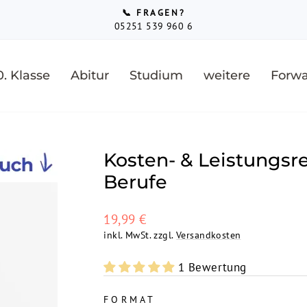
📞 FRAGEN?
05251 539 960 6
Pause
Diashow
0. Klasse
Abitur
Studium
weitere
Forwa
Kosten- & Leistungs
Berufe
Normaler
19,99 €
Preis
inkl. MwSt. zzgl.
Versandkosten
1 Bewertung
FORMAT