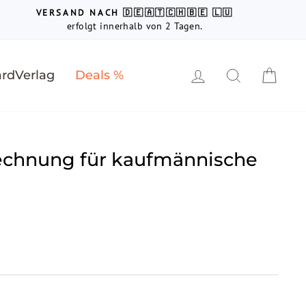
VERSAND NACH 🇩🇪🇦🇹🇨🇭🇧🇪 🇱🇺
erfolgt innerhalb von 2 Tagen.
Einloggen
Suche
Ein
rdVerlag
Deals %
rechnung für kaufmännische