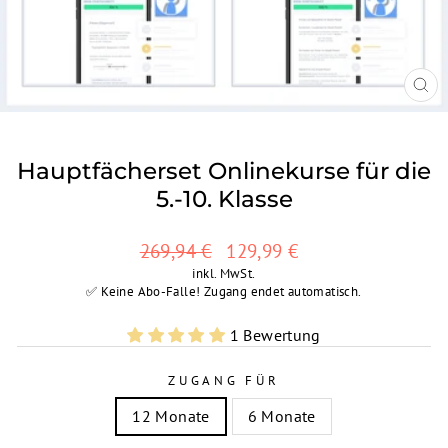
SCH
ESC
Hauptfächerset Onlinekurse für die
5.-10. Klasse
Normaler
Sonderpreis
269,94 €
129,99 €
Preis
inkl. MwSt.
✅ Keine Abo-Falle! Zugang endet automatisch.
1 Bewertung
ZUGANG FÜR
12 Monate
6 Monate