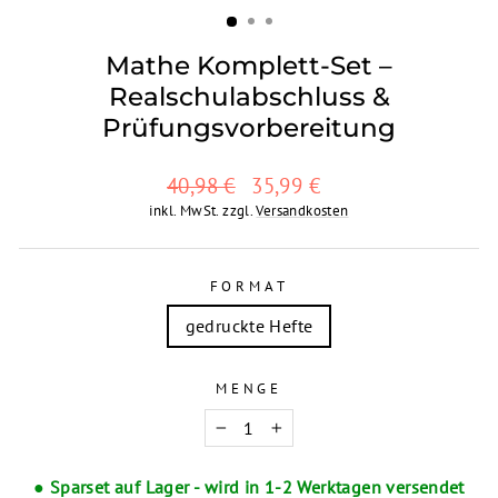
Mathe Komplett-Set –
Realschulabschluss &
Prüfungsvorbereitung
Normaler
Sonderpreis
40,98 €
35,99 €
Preis
inkl. MwSt. zzgl.
Versandkosten
FORMAT
gedruckte Hefte
MENGE
−
+
● Sparset auf Lager - wird in 1-2 Werktagen versendet