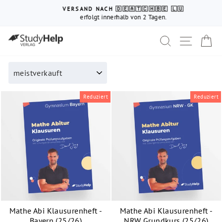
Direkt
↵
↵
↵
Zum Inhalt springen
Fußzeile springen
Barrierefreiheits-Widget öffnen
VERSAND NACH 🇩🇪🇦🇹🇨🇭🇧🇪 🇱🇺
zum
erfolgt innerhalb von 2 Tagen.
Pause
Inhalt
Diashow
Suche
Seiten
E
SORTIEREN
Reduziert
Reduziert
Mathe Abi Klausurenheft -
Mathe Abi Klausurenheft -
Bayern (25/26)
NRW Grundkurs (25/26)