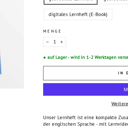
digitales Lernheft (E-Book)
MENGE
−
+
● auf Lager - wird in 1-2 Werktagen vers
IN 
Weiter
Unser Lernheft ist eine kompakte Zu
der englischen Sprache - mit Lernvi