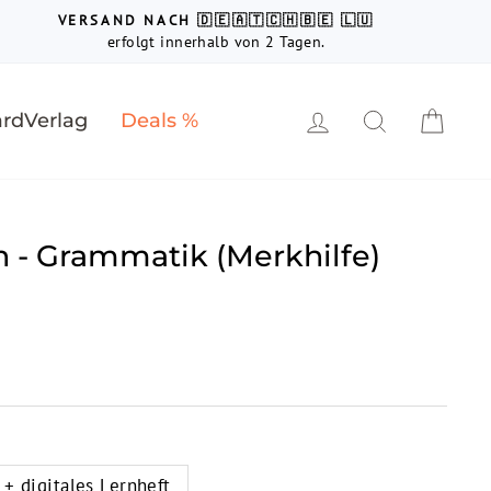
VERSAND NACH 🇩🇪🇦🇹🇨🇭🇧🇪 🇱🇺
erfolgt innerhalb von 2 Tagen.
Einloggen
Suche
Ein
rdVerlag
Deals %
 - Grammatik (Merkhilfe)
 + digitales Lernheft