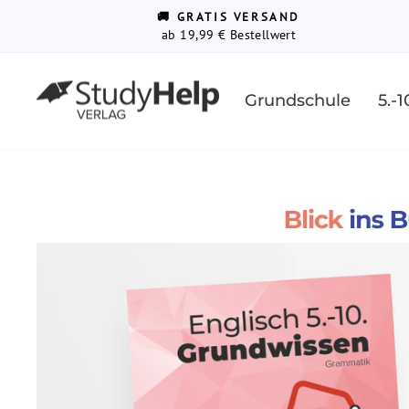
Direkt
↵
↵
↵
Barrierefreiheits-Widget öffnen
Zum Inhalt springen
Fußzeile springen
🚚 GRATIS VERSAND
zum
ab 19,99 € Bestellwert
Inhalt
Grundschule
5.-1