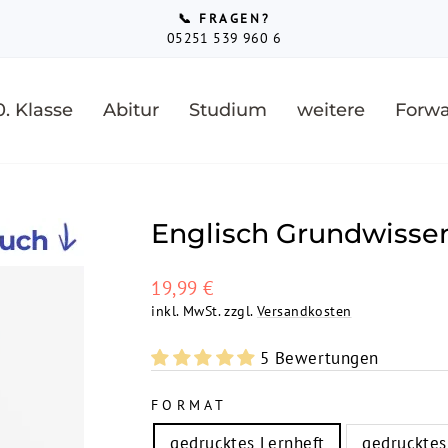
📞 FRAGEN?
05251 539 960 6
Pause
Diashow
0. Klasse
Abitur
Studium
weitere
Forwa
Englisch Grundwissen
Normaler
19,99 €
Preis
inkl. MwSt. zzgl.
Versandkosten
5 Bewertungen
FORMAT
gedrucktes Lernheft
gedrucktes