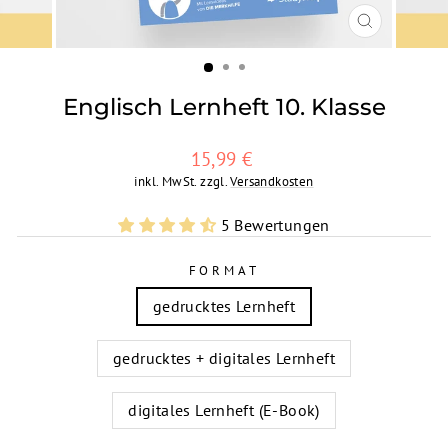
SCHLIESSEN
ESC)
Englisch Lernheft 10. Klasse
Normaler
15,99 €
Preis
inkl. MwSt. zzgl.
Versandkosten
5 Bewertungen
FORMAT
gedrucktes Lernheft
gedrucktes + digitales Lernheft
digitales Lernheft (E-Book)