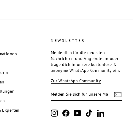
E
NEWSLETTER
Melde dich für die neuesten
mationen
Nachrichten und Angebote an oder
trage dich in unsere kostenlose &
anonyme WhatsApp Community ein:
tform
Zur WhatsApp Community
ren
MELDEN
ABONNIEREN
dlungen
SIE
SICH
nen
FÜR
UNSERE
n Experten
Instagram
Facebook
YouTube
TikTok
LinkedIn
MAILINGLISTE
AN