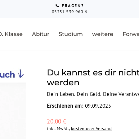
📞 FRAGEN?
05251 539 960 6
Pause
Diashow
0. Klasse
Abitur
Studium
weitere
Forwa
Du kannst es dir nicht
werden
Dein Leben. Dein Geld. Deine Verantw
Erschienen am:
09.09.2025
Normaler
20,00 €
Preis
inkl. MwSt.,
kostenloser Versand