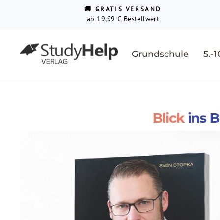
Direkt
↵
↵
↵
Barrierefreiheits-Widget öffnen
Zum Inhalt springen
Fußzeile springen
🚚 GRATIS VERSAND
zum
ab 19,99 € Bestellwert
Inhalt
Grundschule
5.-1