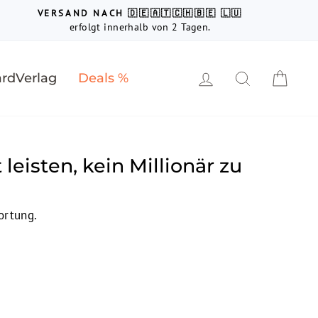
VERSAND NACH 🇩🇪🇦🇹🇨🇭🇧🇪 🇱🇺
erfolgt innerhalb von 2 Tagen.
Einloggen
Suche
Ein
rdVerlag
Deals %
 leisten, kein Millionär zu
ortung.