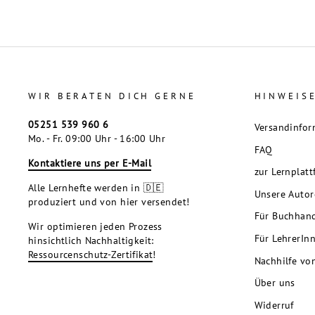
WIR BERATEN DICH GERNE
HINWEIS
05251 539 960 6
Versandinfor
Mo. - Fr. 09:00 Uhr - 16:00 Uhr
FAQ
Kontaktiere uns per E-Mail
zur Lernplat
Alle Lernhefte werden in 🇩🇪
Unsere Auto
produziert und von hier versendet!
Für Buchhan
Wir optimieren jeden Prozess
Für LehrerIn
hinsichtlich Nachhaltigkeit:
Ressourcenschutz-Zertifikat
!
Nachhilfe vo
Über uns
Widerruf