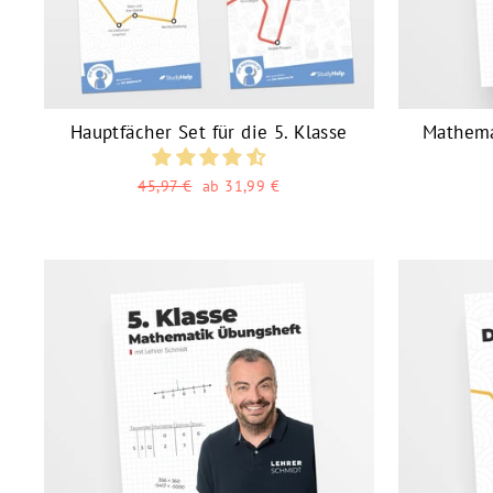
Hauptfächer Set für die 5. Klasse
Mathemat
Normaler
Sonderpreis
45,97 €
ab 31,99 €
Preis