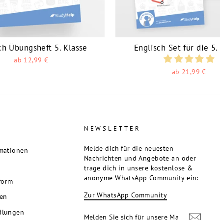
ch Übungsheft 5. Klasse
Englisch Set für die 5.
ab 12,99 €
ab 21,99 €
E
NEWSLETTER
Melde dich für die neuesten
mationen
Nachrichten und Angebote an oder
trage dich in unsere kostenlose &
anonyme WhatsApp Community ein:
tform
Zur WhatsApp Community
ren
MELDEN
ABONNIEREN
dlungen
SIE