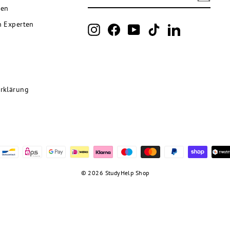
SICH
nen
FÜR
UNSERE
n Experten
Instagram
Facebook
YouTube
TikTok
LinkedIn
MAILINGLISTE
AN
rklärung
© 2026 StudyHelp Shop