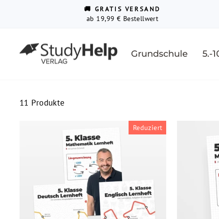
Direkt
↵
↵
↵
Barrierefreiheits-Widget öffnen
Zum Inhalt springen
Fußzeile springen
🚚 GRATIS VERSAND
zum
ab 19,99 € Bestellwert
Inhalt
Grundschule
5.-1
11 Produkte
Reduziert