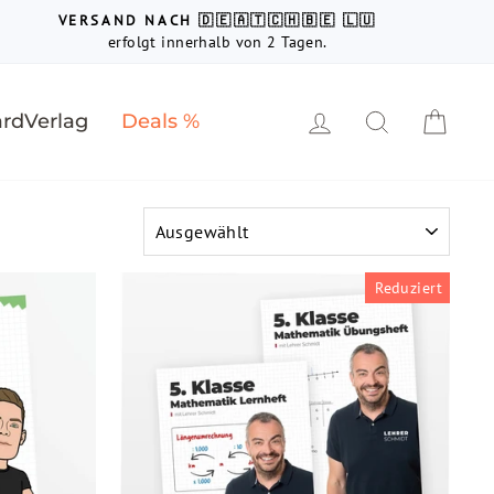
VERSAND NACH 🇩🇪🇦🇹🇨🇭🇧🇪 🇱🇺
erfolgt innerhalb von 2 Tagen.
Einloggen
Suche
Ein
rdVerlag
Deals %
SORTIEREN
Reduziert